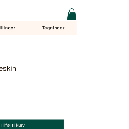
illinger
Tegninger
eskin
Tilføj til kurv