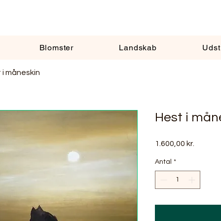
Blomster
Landskab
Udst
 i måneskin
Hest i mån
Pris
1.600,00 kr.
Antal
*