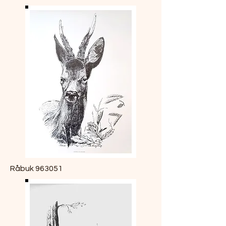
Råbuk 963051