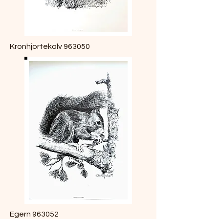
Kronhjortekalv 963050
Egern 963052